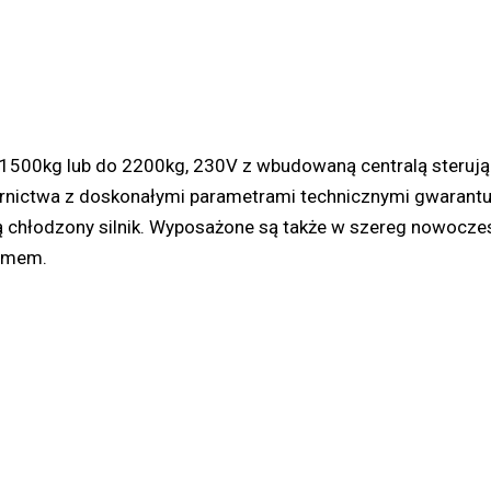
 1500kg lub do 2200kg, 230V z wbudowaną centralą steruj
zornictwa z doskonałymi parametrami technicznymi gwarant
 chłodzony silnik. Wyposażone są także w szereg nowoczesn
lemem.