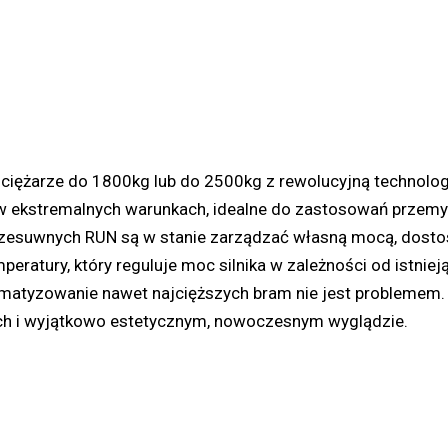
ciężarze do 1800kg lub do 2500kg z rewolucyjną technolo
 w ekstremalnych warunkach, idealne do zastosowań przem
przesuwnych RUN są w stanie zarządzać własną mocą, dost
emperatury, który reguluje moc silnika w zależności od is
matyzowanie nawet najcięższych bram nie jest problemem. 
tach i wyjątkowo estetycznym, nowoczesnym wyglądzie.