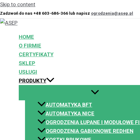
Skip to content
Zadzwoń do nas +48 603-686-366 lub napisz
ogrodzenia@asep.pl
Automatyka NICE
Automatyka do bram przesuwnych.
HOME
O FIRMIE
Odpowiednio dobrany napęd bramy wjazdowej jest element
CERTYFIKATY
niezmiennie i niezawodnie kierującym działaniem bramy. Of
SKLEP
częstotliwości i szybkości otwierania bram przesuwnych, d
USŁUGI
mieszkaniowych.
PRODUKTY
ROBUS
AUTOMATYKA BFT
Nowoczesna grupa napędów do bram przesuwnych o ciężarze
AUTOMATYKA NICE
idealnym rozwiązaniem nie tylko na charakteryzują się wyj
OGRODZENIA ŁUPANE I MODUŁOWE F
OGRODZENIA GABIONOWE REDHEN
KOSTKI BRUKOWE