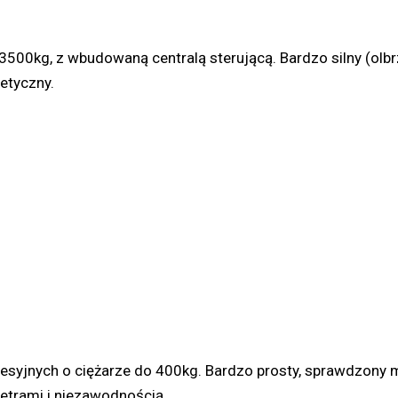
00kg, z wbudowaną centralą sterującą. Bardzo silny (olb
etyczny.
syjnych o ciężarze do 400kg. Bardzo prosty, sprawdzony m
trami i niezawodnością.