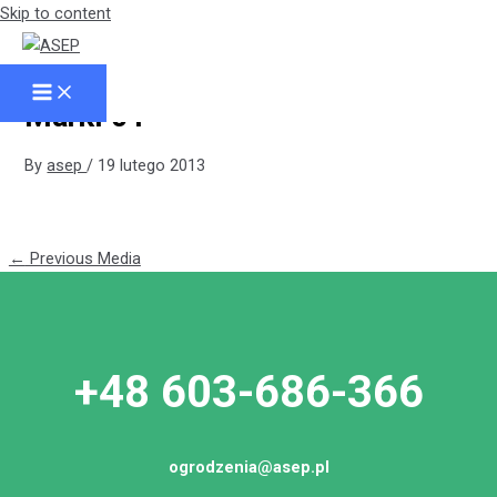
Skip to content
Ogrodzenie Joniec GORC XL
Marki 01
By
asep
/
19 lutego 2013
←
Previous Media
+48 603-686-366
ogrodzenia@asep.pl