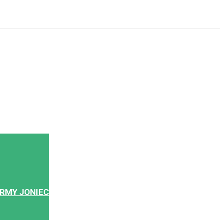
+48 603-686-366
IRMY JONIEC