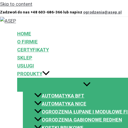
Skip to content
Zadzwoń do nas +48 603-686-366 lub napisz
ogrodzenia@asep.pl
441
By
Adrian Powała
/
20 lutego 2013
HOME
O FIRMIE
CERTYFIKATY
←
Previous Media
SKLEP
USŁUGI
PRODUKTY
AUTOMATYKA BFT
AUTOMATYKA NICE
OGRODZENIA ŁUPANE I MODUŁOWE F
OGRODZENIA GABIONOWE REDHEN
KOSTKI BRUKOWE